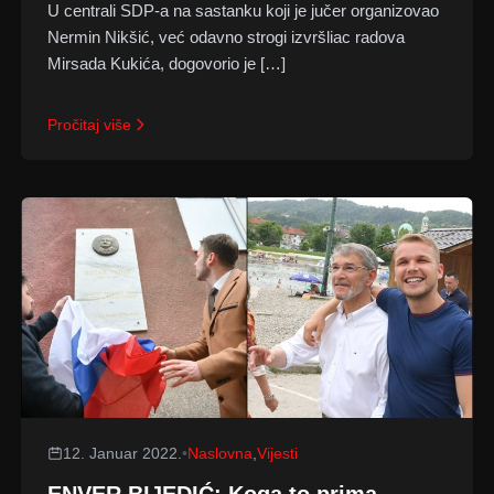
U centrali SDP-a na sastanku koji je jučer organizovao
Nermin Nikšić, već odavno strogi izvršliac radova
Mirsada Kukića, dogovorio je […]
Pročitaj više
12. Januar 2022.
•
Naslovna
,
Vijesti