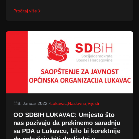
Pročitaj više
8. Januar 2022.
•
Lukavac
,
Naslovna
,
Vijesti
OO SDBIH LUKAVAC: Umjesto što
nas pozivaju da prekinemo saradnju
sa PDA u Lukavcu, bilo bi korektnije