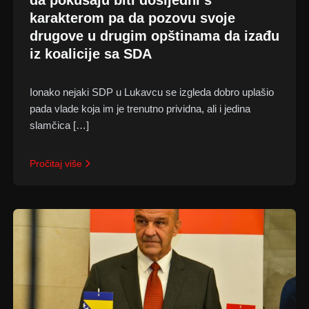
da pokušaju biti dosljedni s
karakterom pa da pozovu svoje
drugove u drugim opštinama da izađu
iz koalicije sa SDA
Ionako nejaki SDP u Lukavcu se izgleda dobro uplašio
pada vlade koja im je trenutno prividna, ali i jedina
slamčica […]
Pročitaj više