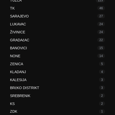
TUZLA
113
TK
46
SARAJEVO
27
LUKAVAC
24
ŽIVINICE
24
GRADAčAC
22
BANOVICI
15
NONE
14
ZENICA
5
KLADANJ
4
KALESIJA
3
BRčKO DISTRIKT
3
SREBRENIK
2
KS
2
ZDK
1