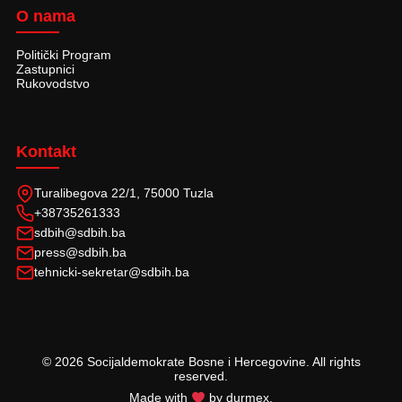
O nama
Politički Program
Zastupnici
Rukovodstvo
Kontakt
Turalibegova 22/1, 75000 Tuzla
+38735261333
sdbih@sdbih.ba
press@sdbih.ba
tehnicki-sekretar@sdbih.ba
© 2026 Socijaldemokrate Bosne i Hercegovine. All rights
reserved.
Made with
by durmex.