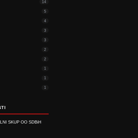
14
5
4
3
3
2
2
1
1
1
STI
NI SKUP OO SDBiH