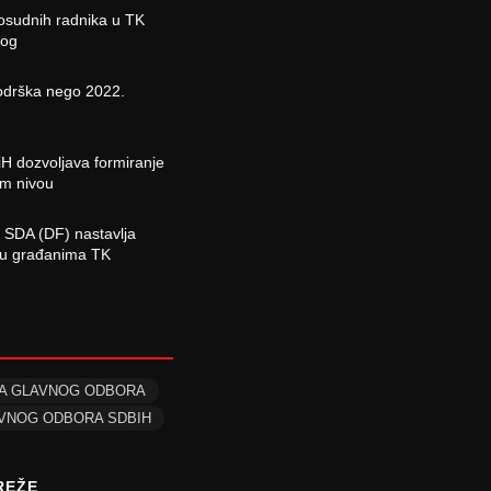
osudnih radnika u TK
log
odrška nego 2022.
H dozvoljava formiranje
om nivou
 SDA (DF) nastavlja
ciju građanima TK
CA GLAVNOG ODBORA
AVNOG ODBORA SDBIH
REŽE