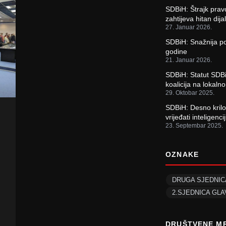
SDBiH: Štrajk prav
zahtijeva hitan dija
27. Januar 2026.
SDBiH: Snažnija p
godine
21. Januar 2026.
SDBiH: Statut SDBi
koalicija na lokaln
29. Oktobar 2025.
SDBiH: Desno krilo
vrijeđati inteligen
23. Septembar 2025.
OZNAKE
DRUGA SJEDNI
2.SJEDNICA GL
DRUŠTVENE M