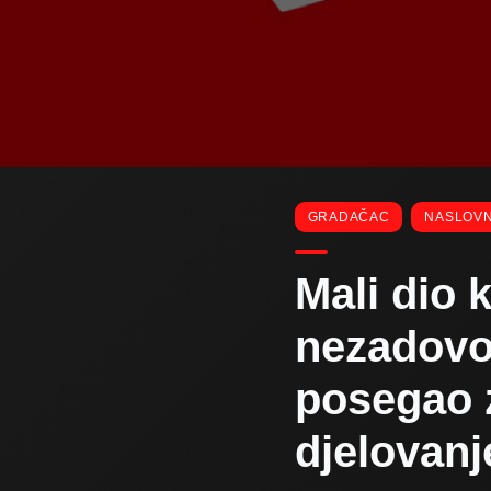
GRADAČAC
NASLOV
Mali dio
nezadovo
posegao 
djelovan