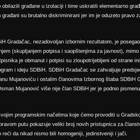
o obilazili građane u izolaciji i time uskratili elementarno g
n građani su brutalno diskriminirani jer im je oduzeto pravo
BiH Gradačac, nezadovoljan izbornim rezultatom, je posegao
njem (skupljanjem potpisa i saopštenjima za javnost), mimo
isnika je obmanut i potpisi su zloupotrijebljeni od strane ini
rogram i ideju SDBiH. SDBiH Gradačac se zahvaljuje predsje
u Mujanoviću i ostalim članovima Izbornog štaba SDBiH G
Osman Mujanović više nije član SDBiH jer je podnio pismen
u svojim programskim načelima koje ćemo provoditi u Gradsk
avom putu pokazuje veliki broj novih pristupnica za članstv
i da nikad nismo bili homogeniji, jedinstveniji i jači.