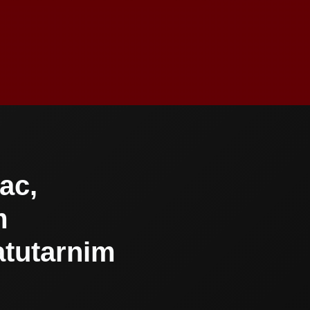
ac,
m
atutarnim