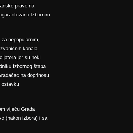
rađansko pravo na
 zagarantovano Izbornim
 za nepopularnim,
 zvaničnih kanala
cijatora jer su neki
dniku Izbornog štaba
radačac na doprinosu
u ostavku
om vijeću Grada
o (nakon izbora) i sa