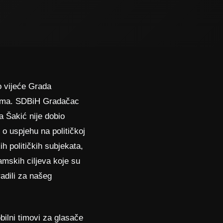
o vijeće Grada
rima. SDBiH Gradačac
a Šakić nije dobio
o uspjehu na političkoj
h političkih subjekata,
mskih ciljeva koje su
radili za našeg
bilni timovi za glasače