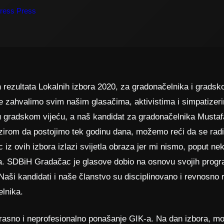
ress Press
rezultata Lokalnih izbora 2020, za gradonačelnika i gradsk
e zahvalimo svim našim glasačima, aktivistima i simpatize
 u gradskom vijeću, a naš kandidat za gradonačelnika Mustaf
irom da postojimo tek godinu dana, možemo reći da se radi 
z ovih izbora izlazi svijetla obraza jer mi nismo, poput neki
a. SDBiH Gradačac je glasove dobio na osnovu svojih progra
 Naši kandidati i naše članstvo su disciplinovano i revnosno 
lnika.
trasno i neprofesionalno ponašanje GIK-a. Na dan izbora, mo