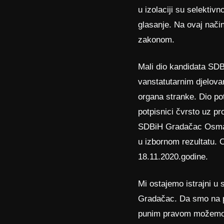
u izolaciji su selektivn
glasanje. Na ovaj nači
zakonom.
Mali dio kandidata SD
vanstatutarnim djelova
organa stranke. Dio potp
potpisnici čvrsto uz p
SDBiH Gradačac Osman
u izbornom rezultatu. 
18.11.2020.godine.
Mi ostajemo istrajni 
Gradačac. Da smo na pr
punim pravom možemo reć