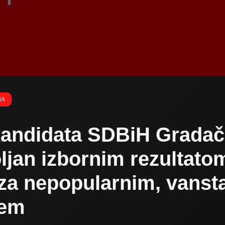
NA
 kandidata SDBiH Gradač
ljan izbornim rezultato
za nepopularnim, vanst
jem