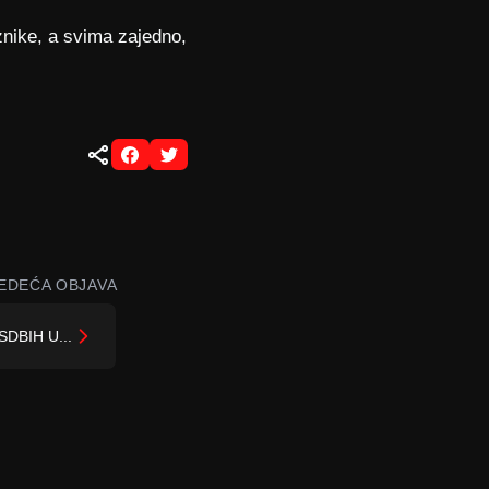
znike, a svima zajedno,
EDEĆA OBJAVA
SDBIH U...