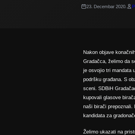
23. Decembar 2020.
P
Nakon objave konačnih 
Gradačca, želimo da s
je osvojio tri mandata
podršku građana. S obz
sceni. SDBiH Gradačac i
kupovali glasove birač
naši birači prepoznali.
kandidata za gradonače
Želimo ukazati na pris