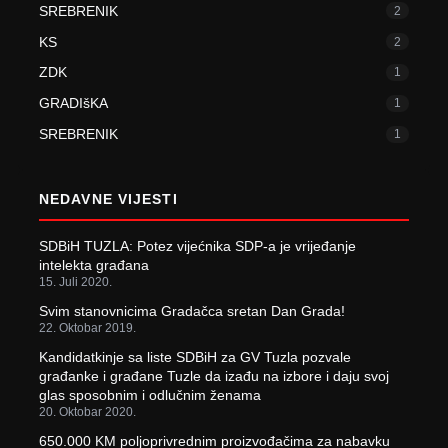
SREBRENIK
2
KS
2
ZDK
1
GRADIšKA
1
SREBRENIK
1
NEDAVNE VIJESTI
SDBiH TUZLA: Potez vijećnika SDP-a je vrijeđanje
intelekta građana
15. Juli 2020.
Svim stanovnicima Gradačca sretan Dan Grada!
22. Oktobar 2019.
Kandidatkinje sa liste SDBiH za GV Tuzla pozvale
građanke i građane Tuzle da izađu na izbore i daju svoj
glas sposobnim i odlučnim ženama
20. Oktobar 2020.
650.000 KM poljoprivrednim proizvođačima za nabavku