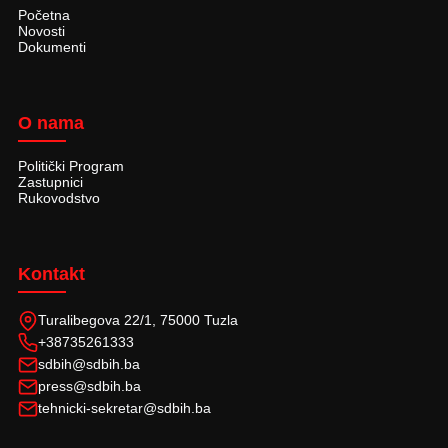
Početna
Novosti
Dokumenti
O nama
Politički Program
Zastupnici
Rukovodstvo
Kontakt
Turalibegova 22/1, 75000 Tuzla
+38735261333
sdbih@sdbih.ba
press@sdbih.ba
tehnicki-sekretar@sdbih.ba