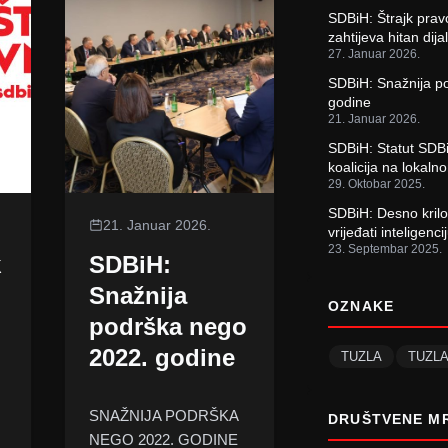
SDBiH: Štrajk prav
zahtijeva hitan dija
27. Januar 2026.
SDBiH: Snažnija p
godine
21. Januar 2026.
SDBiH: Statut SDBi
koalicija na lokaln
29. Oktobar 2025.
SDBiH: Desno krilo
21. Januar 2026.
vrijeđati inteligen
23. Septembar 2025.
k
SDBiH:
Snažnija
OZNAKE
podrška nego
2022. godine
TUZLA
TUZL
SNAŽNIJA PODRŠKA
DRUŠTVENE M
NEGO 2022. GODINE