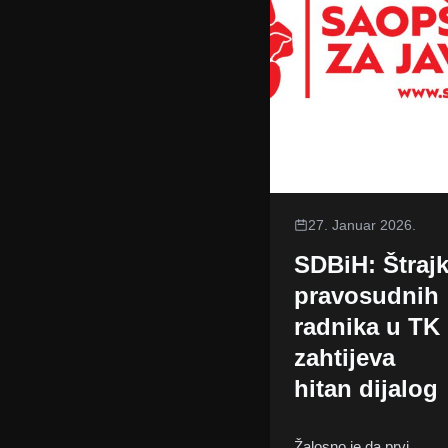
27. Januar 2026.
SDBiH: Štraj
pravosudnih
radnika u TK
zahtijeva
hitan dijalog
Žalosno je da prvi