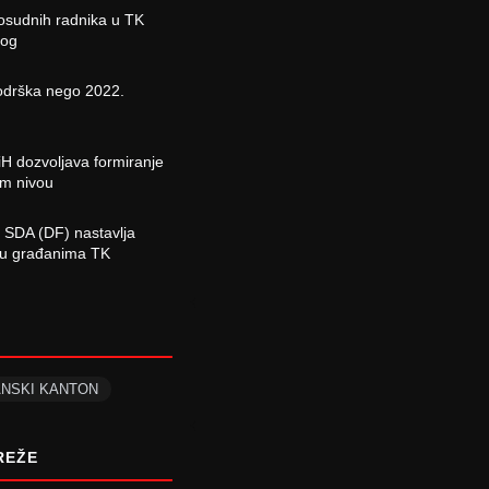
osudnih radnika u TK
log
odrška nego 2022.
H dozvoljava formiranje
om nivou
 SDA (DF) nastavlja
ciju građanima TK
ANSKI KANTON
REŽE