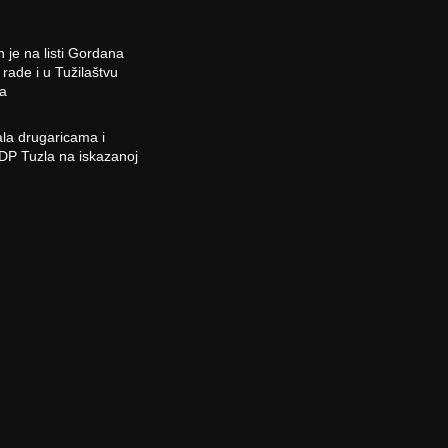
h je na listi Gordana
rade i u Tužilaštvu
na
a drugaricama i
DP Tuzla na iskazanoj