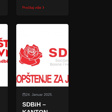
Pročitaj više
24. Januar 2025.
SDBiH –