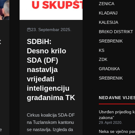
ZENICA
KLADANJ
KALESIJA
23. Septembar 2025.
BRčKO DISTRIKT
t
SDBiH:
SREBRENIK
Desno krilo
KS
SDA (DF)
ZDK
nastavlja
GRADIšKA
vrijeđati
SREBRENIK
inteligenciju
građanima TK
NEDAVNE VIJE
Utvrđen prijedlog 
Cirkus koalicija SDA-DF
zakona“
na Tuzlanskom kantonu
29. April 2020.
e
se nastavlja. Izgleda da
Neka se vječno pam