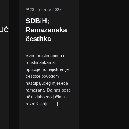
28. Februar 2025.
SDBiH;
UĆE
Ramazanska
čestitka
Svim muslimanima i
muslimankama
upućujemo najiskrenije
čestitke povodom
nastupajućeg mjeseca
ramazana. Da nas post
učini duhovno jačim u
razmišljanju i […]