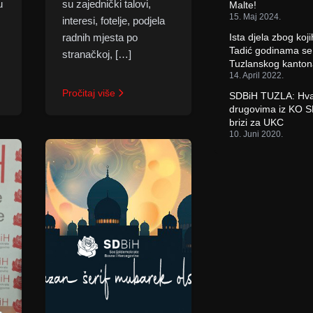
u
su zajednički talovi,
Malte!
15. Maj 2024.
interesi, fotelje, podjela
radnih mjesta po
Ista djela zbog koji
Tadić godinama se 
stranačkoj, […]
Tuzlanskog kanto
14. April 2022.
Pročitaj više
SDBiH TUZLA: Hval
drugovima iz KO S
brizi za UKC
10. Juni 2020.