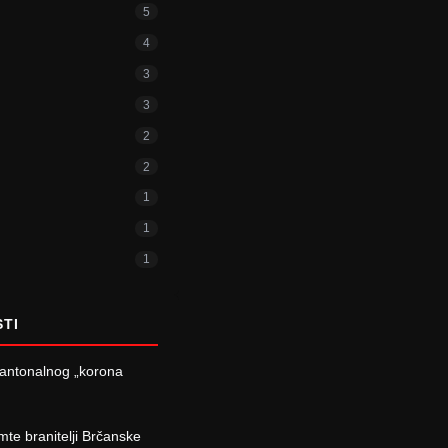
5
4
3
3
2
2
1
1
1
STI
kantonalnog „korona
te branitelji Brčanske