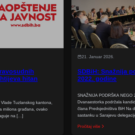
21. Januar 2026.
pravosudnih
SDBiH: Snažnija p
htijeva hitan
2022. godine
SNAŽNIJA PODRŠKA NEGO 2
Dvanaestorka podržala kandid
k Vlade Tuzlanskog kantona,
člana Predsjedništva BiH Na
la miliona građana, ovako
sastanku u Sarajevu delegacij
aguje na […]
Pročitaj više