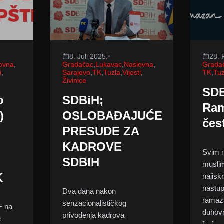
8. Juli 2025.
•
28. 
ovna
,
Gradačac
,
Lukavac
,
Naslovna
,
Grada
i
,
Sarajevo
,
TK
,
Tuzla
,
Vijesti
,
TK
,
Tuz
Živinice
SDB
o
SDBiH;
Ram
)
OSLOBAĐAJUĆE
čes
PRESUDE ZA
KADROVE
Svim 
SDBIH
musli
K
najisk
nastu
Dva dana nakon
ramaza
senzacionalističkog
F na
duhovn
privođenja kadrova
e