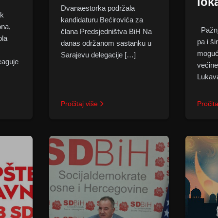
lok
Dvanaestorka podržala
ek
kandidaturu Bećirovića za
ona,
Pažnju
člana Predsjedništva BiH Na
ola
pa i ši
danas održanom sastanku u
moguć
Sarajevu delegacije […]
eaguje
većine
Lukava
Pročitaj više
Pročita