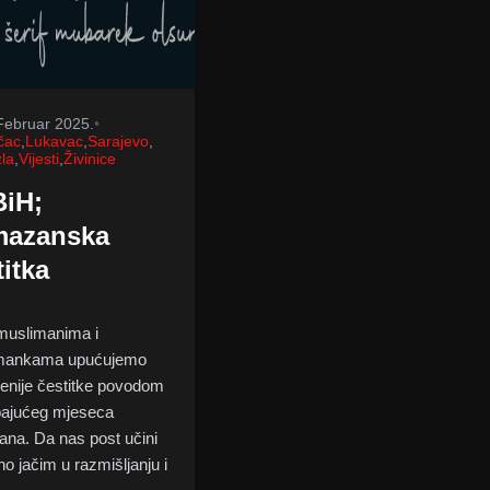
Februar 2025.
•
čac
,
Lukavac
,
Sarajevo
,
la
,
Vijesti
,
Živinice
iH;
azanska
titka
muslimanima i
mankama upućujemo
renije čestitke povodom
pajućeg mjeseca
na. Da nas post učini
o jačim u razmišljanju i