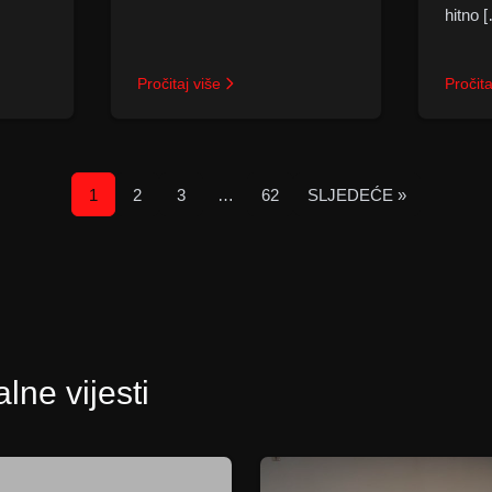
hitno 
Pročitaj više
Pročita
1
2
3
…
62
SLJEDEĆE »
STRANICA
STRANICA
STRANICA
Posts
STRANICA
pagination
lne vijesti