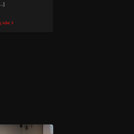
[…]
j više