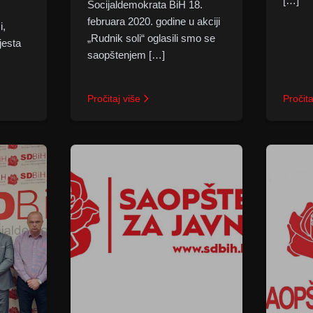
[…]
Socijaldemokrata BiH 18.
februara 2020. godine u akciji
i,
„Rudnik soli“ oglasili smo se
jesta
saopštenjem […]
Pročitaj više
Pročita