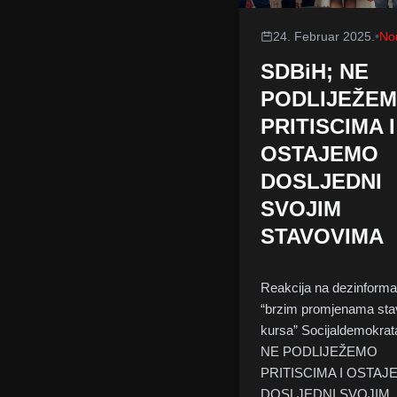
24. Februar 2025.
•
No
SDBiH; NE
PODLIJEŽE
PRITISCIMA I
OSTAJEMO
DOSLJEDNI
SVOJIM
STAVOVIMA
Reakcija na dezinforma
“brzim promjenama sta
kursa” Socijaldemokrat
NE PODLIJEŽEMO
PRITISCIMA I OSTA
DOSLJEDNI SVOJIM