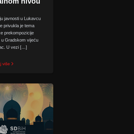
alnom nivou
 javnosti u Lukavcu
re privukla je tema
e prekompozicije
 u Gradskom vijeću
c. U vezi […]
j više