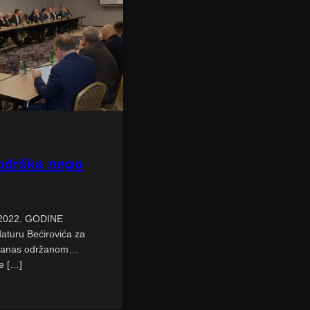
odrška nego
022. GODINE
aturu Bećirovića za
 danas održanom
e […]