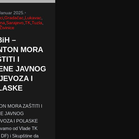
Januar 2025.
•
ci
,
Gradačac
,
Lukavac
,
vna
,
Sarajevo
,
TK
,
Tuzla
,
Živinice
iH –
NTON MORA
TITI I
JENE JAVNOG
JEVOZA I
LASKE
N MORA ZAŠTITI I
NE JAVNOG
EVOZA I POLASKE
evamo od Vlade TK
 DF) i Skupštine da