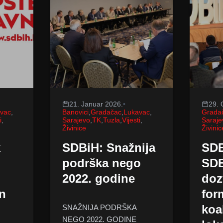
21. Januar 2026.
•
29. 
vac
,
Banovici
,
Gradačac
,
Lukavac
,
Grada
i
,
Sarajevo
,
TK
,
Tuzla
,
Vijesti
,
Saraje
Živinice
Živinic
k
SDBiH: Snažnija
SDB
podrška nego
SD
2022. godine
doz
an
for
koa
SNAŽNIJA PODRŠKA
NEGO 2022. GODINE