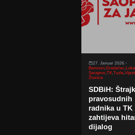
27. Januar 2026.
•
Banovici
,
Gradačac
,
Luka
Sarajevo
,
TK
,
Tuzla
,
Vijest
Živinice
SDBiH: Štraj
pravosudnih
radnika u TK
zahtijeva hit
dijalog