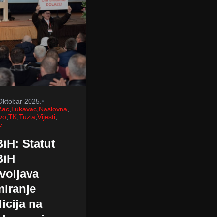
Oktobar 2025.
•
čac
,
Lukavac
,
Naslovna
,
vo
,
TK
,
Tuzla
,
Vijesti
,
e
iH: Statut
BiH
voljava
miranje
licija na