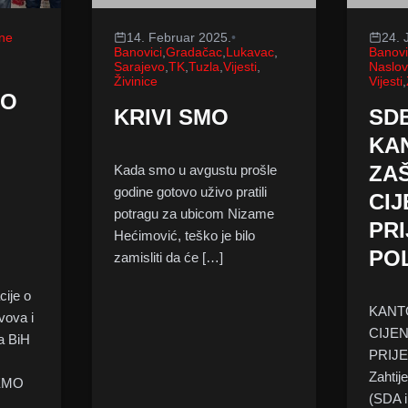
ne
14. Februar 2025.
•
24. 
Banovici
,
Gradačac
,
Lukavac
,
Banovi
Sarajevo
,
TK
,
Tuzla
,
Vijesti
,
Naslo
Živinice
Vijesti
,
MO
KRIVI SMO
SDB
KA
ZAŠ
Kada smo u avgustu prošle
godine gotovo uživo pratili
CI
potragu za ubicom Nizame
PRI
Hećimović, teško je bilo
PO
zamisliti da će […]
cije o
KANTO
vova i
CIJE
a BiH
PRIJ
Zahtij
JEMO
(SDA i