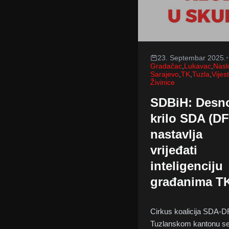
23. Septembar 2025.
•
Gradačac
,
Lukavac
,
Nasl
Sarajevo
,
TK
,
Tuzla
,
Vijest
Živinice
SDBiH: Desn
krilo SDA (DF
nastavlja
vrijeđati
inteligenciju
građanima T
Cirkus koalicija SDA-D
Tuzlanskom kantonu s