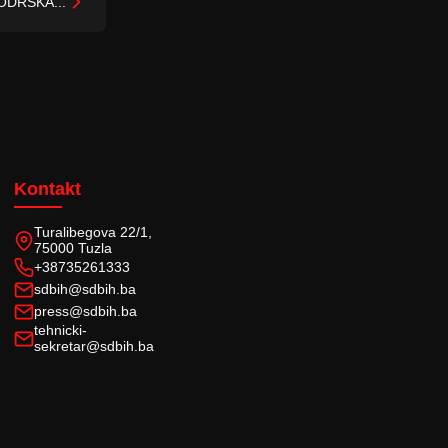
ODRŠKA...
Kontakt
Turalibegova 22/1,
75000 Tuzla
+38735261333
sdbih@sdbih.ba
press@sdbih.ba
tehnicki-
sekretar@sdbih.ba