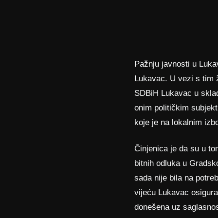
Pažnju javnosti u Luka
Lukavac. U vezi s tim 
SDBiH Lukavac u skladu
onim političkim subjekt
koje je na lokalnim iz
Činjenica je da su u to
bitnih odluka u Gradsko
sada nije bila na pot
vijeću Lukavac osigura
donešena uz saglasnos