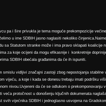
vcu pa i šire privukla je tema moguće prekompozicije većin
želimo u ime SDBIH jasno naglasiti nekoliko činjenica.Naim
 sa Statutom stranke može i ima pravo sklapati koalicije 
ima za koje ocijeni da mogu efikasnije i konkretnije doprinijet
borima SDBIH obećala građanima da će ih ispuniti.
m smislu vidljivi značajni zastoji zbog nepostojanja stabiln
m vijeću, a koje i kada se donesu trebaju imati podršku viši
rebnom nivou.Uvjereni da će se odlukom o prekomponovanju
ti veća protočnost u donošenju ključnih dokumenata naglaša
t svih vijećnika SDBIH i jednoglasno usvojena na Gradsk