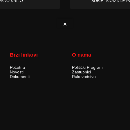
ESNO KRILO...
SDBIH: SNAŽNIJA P
Brzi linkovi
O nama
Početna
Politički Program
Novosti
Zastupnici
Dokumenti
Rukovodstvo