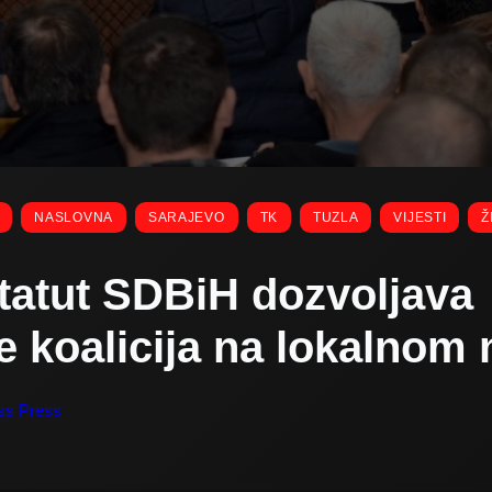
NASLOVNA
SARAJEVO
TK
TUZLA
VIJESTI
Ž
tatut SDBiH dozvoljava
e koalicija na lokalnom 
ss Press