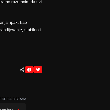
atramo razumnim da svi
itanja ipak, kao
bdijevanje, stabilno i
EDEĆA OBJAVA