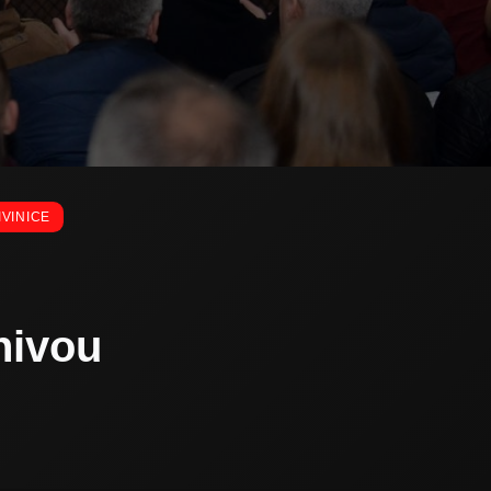
IVINICE
nivou