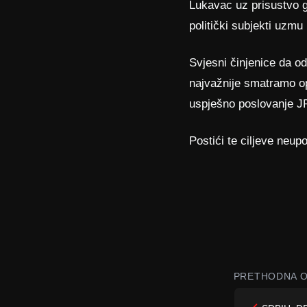
Lukavac uz prisustvo 
politički subjekti uzmu
Svjesni činjenice da od
najvažnije smatramo op
uspješno poslovanje JP
Postići te ciljeve neupo
PRETHODNA O