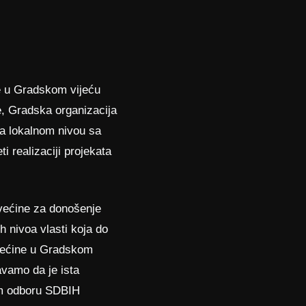
e u Gradskom vijeću
e, Gradska organizacija
na lokalnom nivou sa
i realizaciji projekata
e većine za donošenje
h nivoa vlasti koja do
 većine u Gradskom
vamo da je ista
om odboru SDBIH