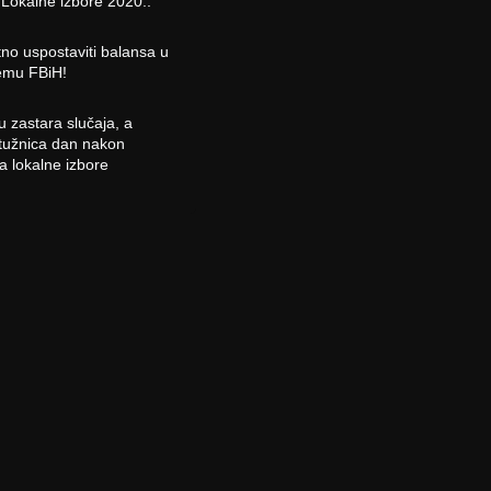
Lokalne izbore 2020..
no uspostaviti balansa u
emu FBiH!
 zastara slučaja, a
ptužnica dan nakon
a lokalne izbore