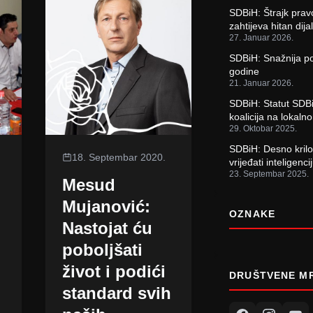
SDBiH: Štrajk prav
zahtijeva hitan dija
27. Januar 2026.
SDBiH: Snažnija p
godine
21. Januar 2026.
SDBiH: Statut SDBi
koalicija na lokaln
29. Oktobar 2025.
SDBiH: Desno krilo
18. Septembar 2020.
vrijeđati inteligen
23. Septembar 2025.
Mesud
Mujanović:
OZNAKE
Nastojat ću
poboljšati
život i podići
DRUŠTVENE M
standard svih