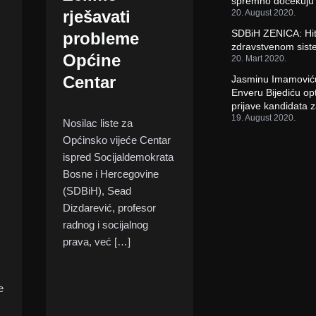
spremno dočekuju 
rješavati
20. August 2020.
SDBiH ZENICA: Hit
probleme
zdravstvenom sist
Općine
20. Mart 2020.
Centar
Jasminu Imamoviću
Enveru Bijediću o
prijave kandidata z
19. August 2020.
Nosilac liste za
Općinsko vijeće Centar
ispred Socijaldemokrata
Bosne i Hercegovine
(SDBiH), Sead
Dizdarević, profesor
radnog i socijalnog
prava, već […]
e