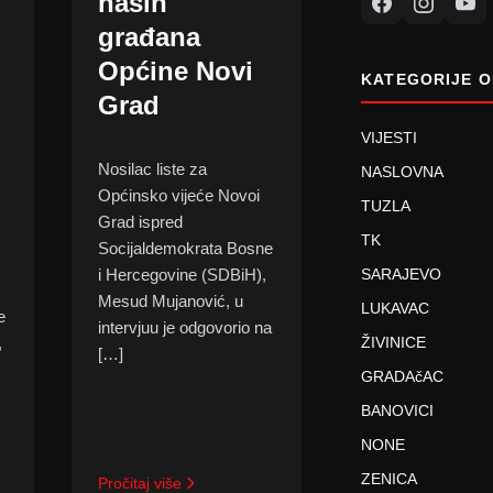
naših
građana
Općine Novi
KATEGORIJE O
Grad
VIJESTI
Nosilac liste za
NASLOVNA
Općinsko vijeće Novoi
TUZLA
Grad ispred
TK
Socijaldemokrata Bosne
SARAJEVO
i Hercegovine (SDBiH),
Mesud Mujanović, u
LUKAVAC
e
intervjuu je odgovorio na
ŽIVINICE
,
[…]
GRADAčAC
BANOVICI
NONE
ZENICA
Pročitaj više