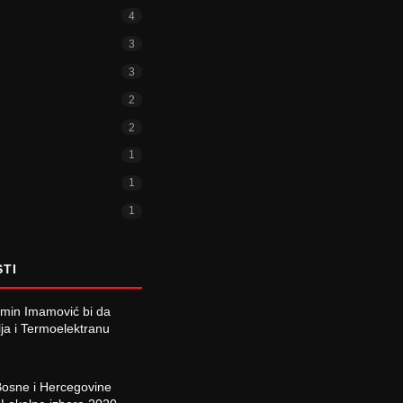
4
3
3
2
2
1
1
1
STI
min Imamović bi da
lja i Termoelektranu
Bosne i Hercegovine