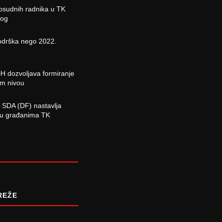
osudnih radnika u TK
log
odrška nego 2022.
H dozvoljava formiranje
om nivou
 SDA (DF) nastavlja
ciju građanima TK
REŽE