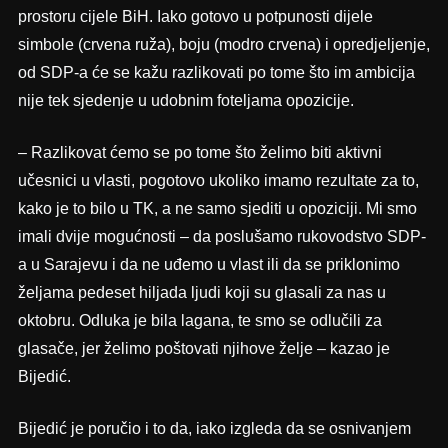
prostoru cijele BiH. Iako gotovo u potpunosti dijele
simbole (crvena ruža), boju (modro crvena) i opredjeljenje,
od SDP-a će se kažu razlikovati po tome što im ambicija
nije tek sjedenje u udobnim foteljama opozicije.
– Razlikovat ćemo se po tome što želimo biti aktivni
učesnici u vlasti, pogotovo ukoliko imamo rezultate za to,
kako je to bilo u TK, a ne samo sjediti u opoziciji. Mi smo
imali dvije mogućnosti – da poslušamo rukovodstvo SDP-
a u Sarajevu i da ne uđemo u vlast ili da se priklonimo
željama pedeset hiljada ljudi koji su glasali za nas u
oktobru. Odluka je bila lagana, te smo se odlučili za
glasače, jer želimo poštovati njihove želje – kazao je
Bijedić.
Bijedić je poručio i to da, iako izgleda da se osnivanjem