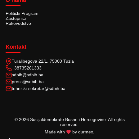
O nama
Politički Program
Zastupnici
Rukovodstvo
Kontakt
Turalibegova 22/1, 75000 Tuzla
+38735261333
sdbih@sdbih.ba
press@sdbih.ba
tehnicki-sekretar@sdbih.ba
© 2026 Socijaldemokrate Bosne i Hercegovine. All rights
reserved.
Made with
by durmex.