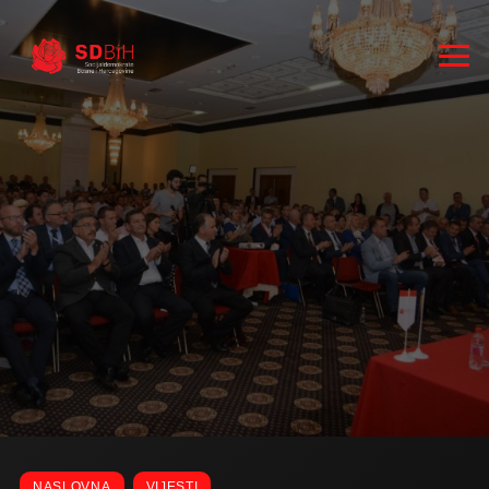
RUKOVODSTVO
ZASTUPNICI
NASLOVNA
VIJESTI