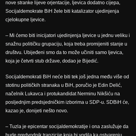
nove stranke lijeve orjentacije, ljevica dodatno cijepa,
Socijaldemokrate BiH žele biti katalizator ujedinjenja
cjelokupne ljevice.
– Mi ćemo biti inicijatori ujedinjenja ljevice u jednu veliku i
snažnu političku grupaciju, koja treba promijeniti stanje u
društvu. Ubijeđeni smo da to može učiniti samo ljevica,
koja je četvrti stub države, dodao je Bijedić.
Socijaldemokrati BiH neće biti tek još jedna među više od
stotinu političkih stranaka u BiH, poručio je Edin Delić,
načelnik Lukavca i protukandidat Nerminu Nikšiću na
posljednjim predsjedničkim izborima u SDP-u. SDBiH će,
kazao je, donijeti nešto novo.
– Tuzla je epicentar socijaldemokratije i ona zaslužuje da
bude predvodnik tranzicije koja bi vodila ka ostvarenju