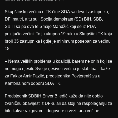
Skupštinsku većinu u TK čine SDA sa devet zastupnika,
DF ima tri, a tu su i Socijaldemokrate (SD) BiH, SBB,
SBiH sa po dva te Smajo Mandžić koji se iz PDA
priključio većini. To ju ukupno 19 ruku u Skupštini TK koja
broji 35 zastupnika i gdje je minimum potreban za većinu
18.
– Nema velikih problema u koaliciji, barem ne onih koji se
ne mogu riješiti. Sve je rješivo i većina je stabilna – kaže
za Faktor Amir Fazlić, predsjednika Povjereništva u
Kantonalnom odboru SDA TK.
Predsjednik SDBiH Enver Bijedić kaže da nije dobio
zvaničnu obavijest iz DF-a, ali da stoji na raspolaganju za
bilo kakve razgovore i dogovore u vezi rada većine.