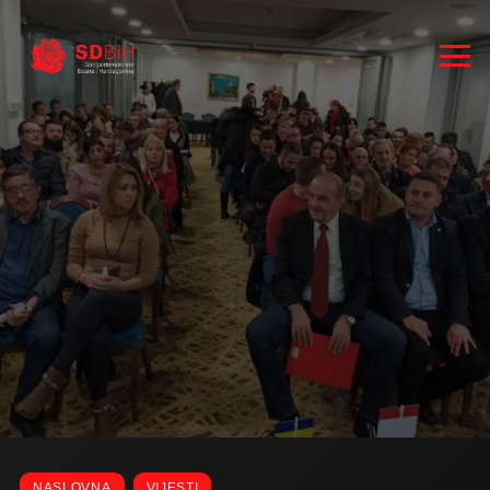
RUKOVODSTVO
ZASTUPNICI
NASLOVNA
VIJESTI