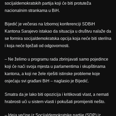
socijaldemokratskih partija koji će biti protuteža
nacionalnim strankama u BiH.
Bijedić je večeras na Izbornoj konferenciji SDBiH
Kantona Sarajevo istakao da situacija u društvu nalaže da
se formira socijaldemokratska opcija koja neće biti sterilna
i koja neće bježati od odgovornosti.
– Ne želimo u programu rada zbrinjavati samo pojedince
koji će naći svoja mjesta u parlamentima i skupštinama
kantona, a koji ne žele riješiti istinske probleme koje
osjećaju svi građani BiH – naglasio je Bijedić.
Smatra da je lako biti opozicija i kritikovati vlast, a nemati
hrabrosti ući u sistem vlasti i pokušati promijeniti nešto.
– Ideja većine iz Socijaldemokratske partije (SDP) iz