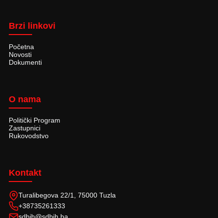
Brzi linkovi
Početna
Novosti
Dokumenti
O nama
Politički Program
Zastupnici
Rukovodstvo
Kontakt
Turalibegova 22/1, 75000 Tuzla
+38735261333
sdbih@sdbih.ba