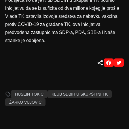
Podsjećamo da je Klub SDBiH u Skupštini TK podnio
inicijativu da se iz suficita od dva miliona kojeg je prošla
Vlada TK ostavila izdvoje sredstva za nabavku vakcina
protiv COVID-19 za građane TK, ova inicijativa
predvođena zastupnicima SDP-a, PDA, SBB-a i Naše
stranke je odbijena.
HUSEIN TOKIĆ
KLUB SDBIH U SKUPŠTINI TK
ŽARKO VUJOVIĆ