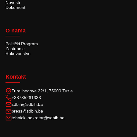
Novosti
Dokumenti
O nama
Politički Program
Zastupnici
Rukovodstvo
Kontakt
Turalibegova 22/1, 75000 Tuzla
+38735261333
sdbih@sdbih.ba
press@sdbih.ba
tehnicki-sekretar@sdbih.ba