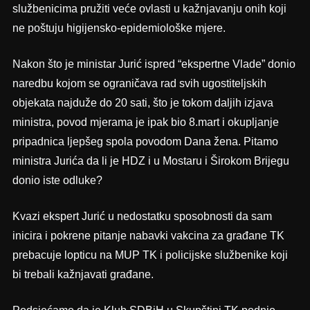
službenicima pružiti veće ovlasti u kažnjavanju onih koji
ne poštuju higijensko-epidemiološke mjere.
Nakon što je ministar Jurić ispred “ekspertne Vlade” donio
naredbu kojom se ograničava rad svih ugostiteljskih
objekata najduže do 20 sati, što je tokom daljih izjava
ministra, povod mjerama je ipak bio 8.mart i okupljanje
pripadnica ljepšeg spola povodom Dana žena. Pitamo
ministra Jurića da li je HDZ i u Mostaru i Širokom Brijegu
donio iste odluke?
Kvazi ekspert Jurić u nedostatku sposobnosti da sam
inicira i pokrene pitanje nabavki vakcina za građane TK
prebacuje lopticu na MUP TK i policijske službenike koji
bi trebali kažnjavati građane.