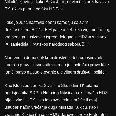
Nikolić izjavio je kako Božo Jurić, novi ministar zdravstva
TK, uživa punu podršku HDZ-a!
Tako je Jurić nastavio dobru saradnju sa svim
dužnosnicima HDZ-a BiH pa je u petak za vrijeme radnog
vremena prisustvovao ispred delegacije HDZ-a sastanku
IX. zasjednja Hrvatskog narodnog sabora BiH.
Naravno, u demokratskom društvu jedno od osnovnih
ljudskih prava i osnovnih sloboda je i političko pravo koje
jamči pravo na sudjelovanje u civilnom društvu i politici.
Kao Klub zastupnika SDBiH u Skupštini TK pitamo
predsjednika SDP-a Nermina Nikšića na koji način HDZ
nije u vlasti u TK, ako ima svog ministra? Je li ovaj
ustupak način vraćanja duga Mirsadu Kukiću, kao i
vraćanje Kukića na čelo RMU Banovići preko Federalne