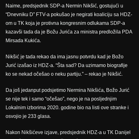
Naime, predsjednik SDP-a Nermin Nikšić, gostujući u
“Dnevniku D” FTV-a pokušao je negirati koaliciju sa HDZ-
om u TK koja je protivna kongresnim odlukama SDP-a
kazavši tada da je Božu Jurića za ministra predložila PDA
Mirsada Kukića.
Nikšić je tada rekao da ima jasnu potvrdu kad je Božo
Jurić izašao iz HDZ-a. “Šta sad? Da uzimamo biografije
ko se nekad očešao o neku partiju.” – rekao je Nikšić.
Da još jedanput podsjetimo Nermina Nikšića, Božo Jurić
se nije tek i samo “očešao”, nego je na posljednjim
Lokalnim izborima 2020. godine bio na listi ove stranke i
osvojio je 233 glasa.
Nakon Nikšićeve izjave, predsjednik HDZ-a u TK Danijel