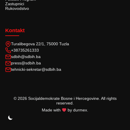
Zastupnici
Rukovodstvo
Kontakt
Turalibegova 22/1, 75000 Tuzla
+38735261333
sdbih@sdbih.ba
press@sdbih.ba
tehnicki-sekretar@sdbih.ba
© 2026 Socijaldemokrate Bosne i Hercegovine. All rights
reserved.
Made with
by durmex.