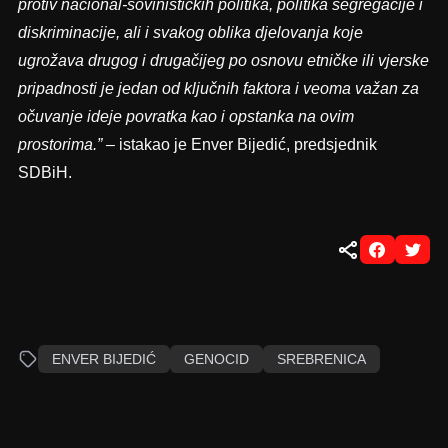
protiv nacional-šovinističkih politika, politika segregacije i
diskriminacije, ali i svakog oblika djelovanja koje
ugrožava drugog i drugačijeg po osnovu etničke ili vjerske
pripadnosti je jedan od ključnih faktora i veoma važan za
očuvanje ideje povratka kao i opstanka na ovim
prostorima.” –
istakao je Enver Bijedić, predsjednik
SDBiH.
ENVER BIJEDIĆ
GENOCID
SREBRENICA