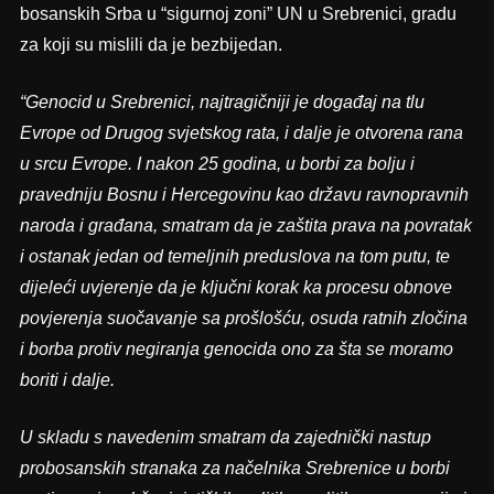
bosanskih Srba u “sigurnoj zoni” UN u Srebrenici, gradu
za koji su mislili da je bezbijedan.
“Genocid u Srebrenici, najtragičniji je događaj na tlu
Evrope od Drugog svjetskog rata, i dalje je otvorena rana
u srcu Evrope. I nakon 25 godina,
u borbi za bolju i
pravedniju Bosnu i Hercegovinu kao državu ravnopravnih
naroda i građana, smatram da je zaštita prava na povratak
i ostanak jedan od temeljnih preduslova na tom putu, te
dijeleći uvjerenje da je ključni korak ka procesu obnove
povjerenja suočavanje sa prošlošću, osuda ratnih zločina
i borba protiv negiranja genocida ono za šta se moramo
boriti i dalje.
U skladu s navedenim smatram da zajednički nastup
probosanskih stranaka za načelnika Srebrenice u borbi