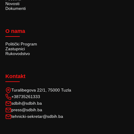
Novosti
Dokumenti
O nama
Politički Program
Zastupnici
Rukovodstvo
Kontakt
Turalibegova 22/1, 75000 Tuzla
+38735261333
sdbih@sdbih.ba
press@sdbih.ba
tehnicki-sekretar@sdbih.ba