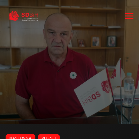
RUKOVODSTVO
ZASTUPNICI
NASLOVNA
VIJESTI