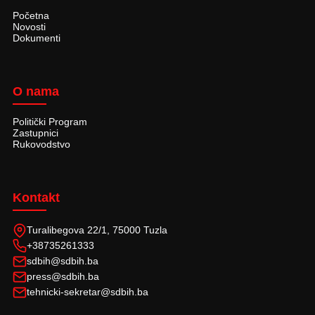
Početna
Novosti
Dokumenti
O nama
Politički Program
Zastupnici
Rukovodstvo
Kontakt
Turalibegova 22/1, 75000 Tuzla
+38735261333
sdbih@sdbih.ba
press@sdbih.ba
tehnicki-sekretar@sdbih.ba