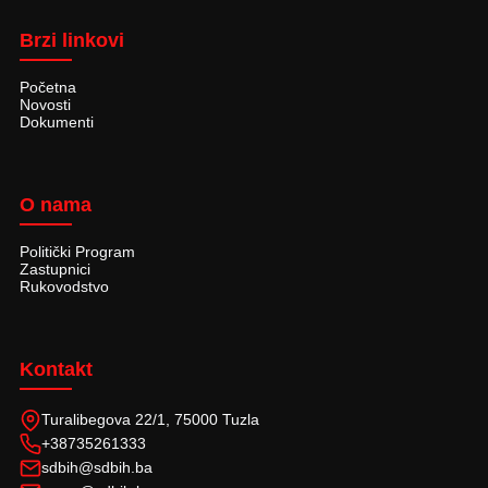
Brzi linkovi
Početna
Novosti
Dokumenti
O nama
Politički Program
Zastupnici
Rukovodstvo
Kontakt
Turalibegova 22/1, 75000 Tuzla
+38735261333
sdbih@sdbih.ba