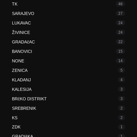
TK
46
SARAJEVO
27
LUKAVAC
24
ŽIVINICE
24
GRADAčAC
22
BANOVICI
15
NONE
14
ZENICA
5
KLADANJ
4
KALESIJA
3
BRčKO DISTRIKT
3
SREBRENIK
2
KS
2
ZDK
1
GRADIšKA
1