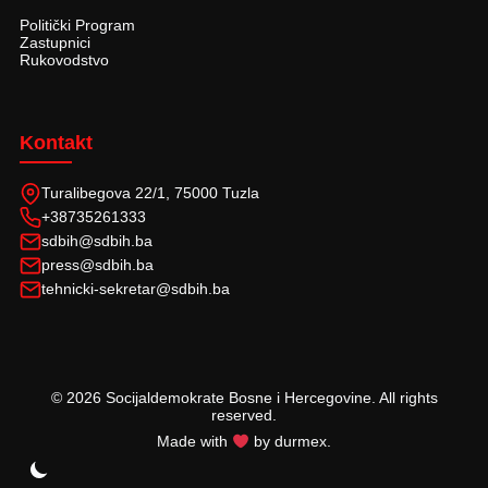
Politički Program
Zastupnici
Rukovodstvo
Kontakt
Turalibegova 22/1, 75000 Tuzla
+38735261333
sdbih@sdbih.ba
press@sdbih.ba
tehnicki-sekretar@sdbih.ba
© 2026 Socijaldemokrate Bosne i Hercegovine. All rights
reserved.
Made with
by durmex.