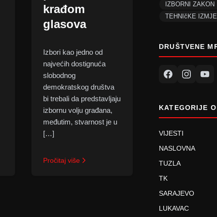
IZBORNI ZAKON
krađom
TEHNIčKE IZMJ
glasova
DRUŠTVENE M
Izbori kao jedno od
najvećih dostignuća
slobodnog
demokratskog društva
bi trebali da predstavljaju
KATEGORIJE O
izbornu volju građana,
međutim, stvarnost je u
VIJESTI
[…]
NASLOVNA
Pročitaj više
TUZLA
TK
SARAJEVO
LUKAVAC