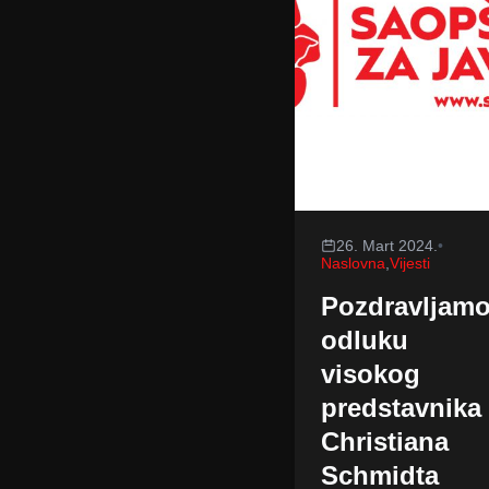
26. Mart 2024.
•
Naslovna
,
Vijesti
Pozdravljam
odluku
visokog
predstavnika
Christiana
Schmidta