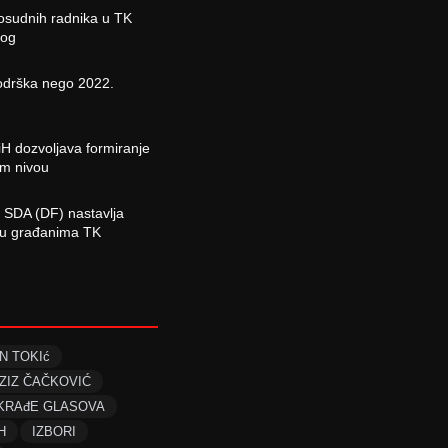
osudnih radnika u TK
log
odrška nego 2022.
H dozvoljava formiranje
om nivou
 SDA (DF) nastavlja
ciju građanima TK
N TOKIć
ZIZ ČAČKOVIĆ
 KRAđE GLASOVA
H
IZBORI