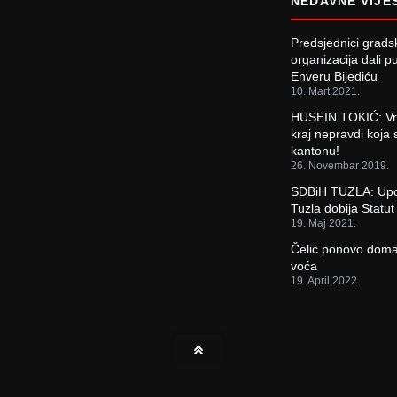
NEDAVNE VIJE
Predsjednici gradsk
organizacija dali 
Enveru Bijediću
10. Mart 2021.
HUSEIN TOKIĆ: Vri
kraj nepravdi koja
kantonu!
26. Novembar 2019.
SDBiH TUZLA: Upo
Tuzla dobija Statu
19. Maj 2021.
Čelić ponovo doma
voća
19. April 2022.