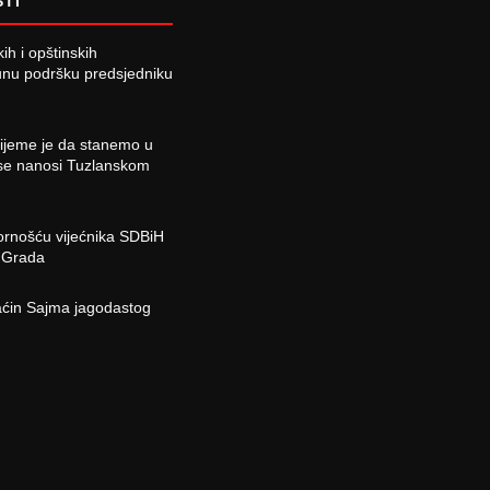
STI
ih i opštinskih
punu podršku predsjedniku
jeme je da stanemo u
 se nanosi Tuzlanskom
rnošću vijećnika SDBiH
t Grada
ćin Sajma jagodastog