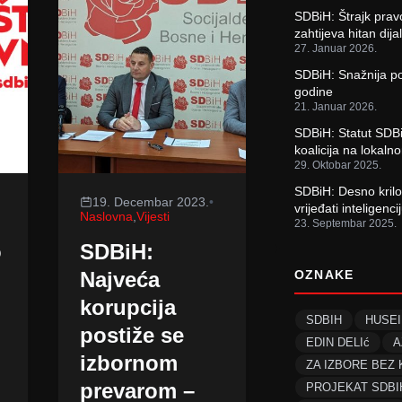
SDBiH: Štrajk prav
zahtijeva hitan dija
27. Januar 2026.
SDBiH: Snažnija p
godine
21. Januar 2026.
SDBiH: Statut SDBi
koalicija na lokaln
29. Oktobar 2025.
SDBiH: Desno krilo
19. Decembar 2023.
•
vrijeđati inteligen
Naslovna
,
Vijesti
23. Septembar 2025.
o
SDBiH:
Najveća
OZNAKE
korupcija
SDBIH
HUSEI
postiže se
EDIN DELIć
A
izbornom
ZA IZBORE BEZ
prevarom –
PROJEKAT SDBI