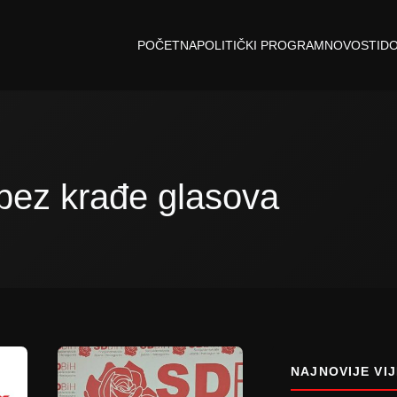
POČETNA
POLITIČKI PROGRAM
NOVOSTI
D
 bez krađe glasova
NAJNOVIJE VIJ