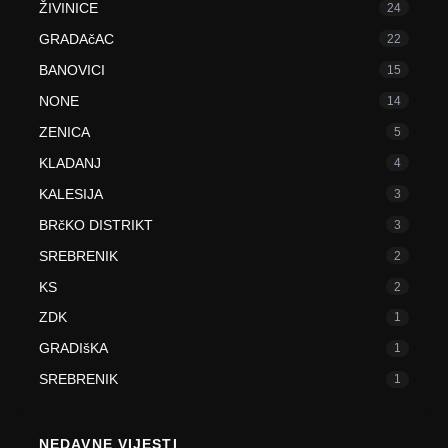
ŽIVINICE
24
GRADAčAC
22
BANOVICI
15
NONE
14
ZENICA
5
KLADANJ
4
KALESIJA
3
BRčKO DISTRIKT
3
SREBRENIK
2
KS
2
ZDK
1
GRADIšKA
1
SREBRENIK
1
NEDAVNE VIJESTI