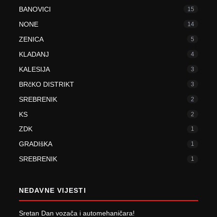
BANOVICI
15
NONE
14
ZENICA
5
KLADANJ
4
KALESIJA
3
BRčKO DISTRIKT
3
SREBRENIK
2
KS
2
ZDK
1
GRADIšKA
1
SREBRENIK
1
NEDAVNE VIJESTI
Sretan Dan vozača i automehaničara!