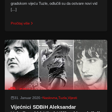
gradskom vijeću Tuzle, odlučili su da ostvare novi vid
[…]
Pročitaj više
31. Januar 2020.
•
Naslovna
,
Tuzla
,
Vijesti
Vijećnici SDBiH Aleksandar