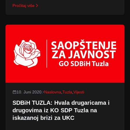
Pročitaj više
10. Juni 2020.
•
Naslovna
,
Tuzla
,
Vijesti
SDBiH TUZLA: Hvala drugaricama i
drugovima iz KO SDP Tuzla na
iskazanoj brizi za UKC