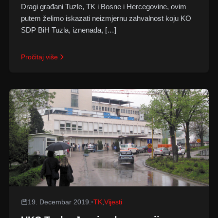
Dragi građani Tuzle, TK i Bosne i Hercegovine, ovim
putem želimo iskazati neizmjernu zahvalnost koju KO
SDP BiH Tuzla, iznenada, […]
Pročitaj više
19. Decembar 2019.
•
TK
,
Vijesti