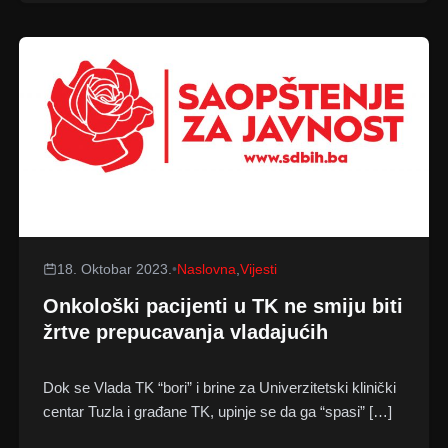
18. Oktobar 2023.
•
Naslovna
,
Vijesti
Onkološki pacijenti u TK ne smiju biti
žrtve prepucavanja vladajućih
Dok se Vlada TK “bori” i brine za Univerzitetski klinički
centar Tuzla i građane TK, upinje se da ga “spasi” […]